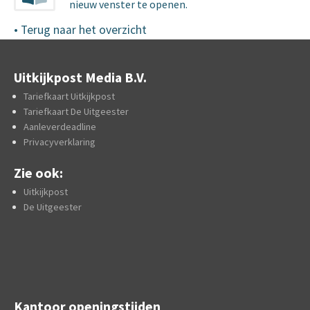
nieuw venster te openen.
• Terug naar het overzicht
Uitkijkpost Media B.V.
Tariefkaart Uitkijkpost
Tariefkaart De Uitgeester
Aanleverdeadline
Privacyverklaring
Zie ook:
Uitkijkpost
De Uitgeester
Kantoor openingstijden