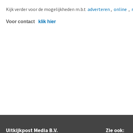
Kijk verder voor de mogelijkheden m.b.t
adverteren
,
online
,
Voor contact
klik hier
Uitkijkpost Media B.V.
Zie ook: