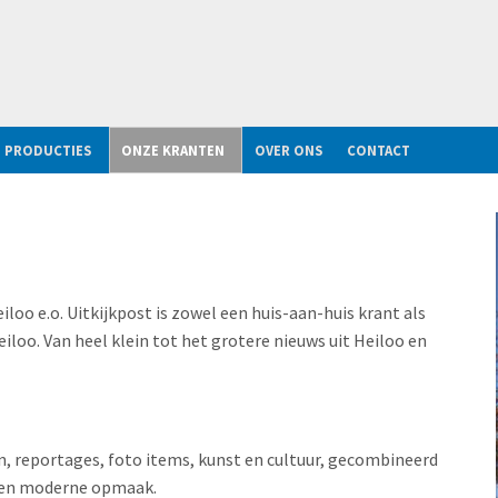
E PRODUCTIES
ONZE KRANTEN
OVER ONS
CONTACT
iloo e.o. Uitkijkpost is zowel een huis-aan-huis krant als
iloo. Van heel klein tot het grotere nieuws uit Heiloo en
, reportages, foto items, kunst en cultuur, gecombineerd
se en moderne opmaak.